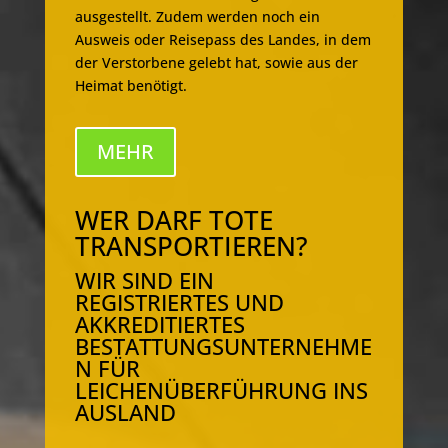
ausgestellt. Zudem werden noch ein
Ausweis oder Reisepass des Landes, in dem
der Verstorbene gelebt hat, sowie aus der
Heimat benötigt.
MEHR
WER DARF TOTE
TRANSPORTIEREN?
WIR SIND EIN
REGISTRIERTES UND
AKKREDITIERTES
BESTATTUNGSUNTERNEHME
N FÜR
LEICHENÜBERFÜHRUNG INS
AUSLAND