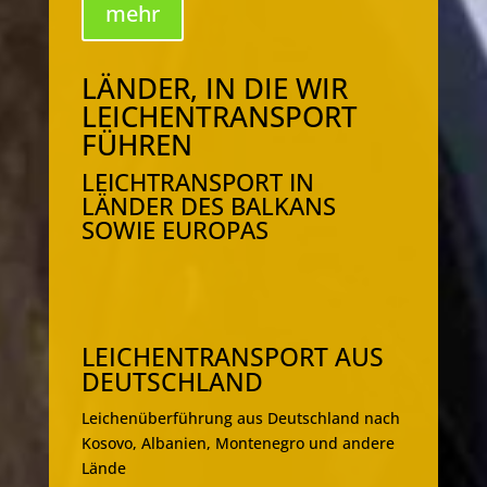
mehr
LÄNDER, IN DIE WIR
LEICHENTRANSPORT
FÜHREN
LEICHTRANSPORT IN
LÄNDER DES BALKANS
SOWIE EUROPAS
LEICHENTRANSPORT AUS
DEUTSCHLAND
Leichenüberführung aus Deutschland nach
Kosovo, Albanien, Montenegro und andere
Lände