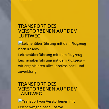
TRANSPORT DES
VERSTORBENEN AUF DEM
LUFTWEG
Leichenüberführung mit dem Flugzeug
Leichenüberführung mit dem Flugzeug –
wir organisieren alles, professionell und
zuverlässig
TRANSPORT DES
VERSTORBENEN AUF DEM
LANDWEG