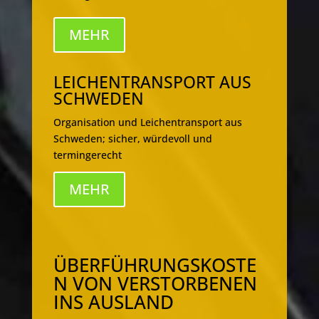
MEHR
LEICHENTRANSPORT AUS
SCHWEDEN
Organisation und Leichentransport aus
Schweden; sicher, würdevoll und
termingerecht
MEHR
ÜBERFÜHRUNGSKOSTE
N VON VERSTORBENEN
INS AUSLAND