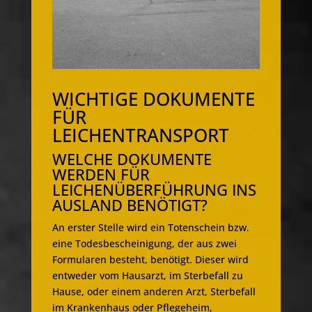
WICHTIGE DOKUMENTE
FÜR
LEICHENTRANSPORT
WELCHE DOKUMENTE
WERDEN FÜR
LEICHENÜBERFÜHRUNG INS
AUSLAND BENÖTIGT?
An erster Stelle wird ein Totenschein bzw.
eine Todesbescheinigung, der aus zwei
Formularen besteht, benötigt. Dieser wird
entweder vom Hausarzt, im Sterbefall zu
Hause, oder einem anderen Arzt, Sterbefall
im Krankenhaus oder Pflegeheim,