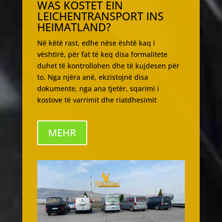
WAS KOSTET EIN
LEICHENTRANSPORT INS
HEIMATLAND?
Në këtë rast, edhe nëse është kaq i
vështirë, për fat të keq disa formalitete
duhet të kontrollohen dhe të kujdesen për
to. Nga njëra anë, ekzistojnë disa
dokumente, nga ana tjetër, sqarimi i
kostove të varrimit dhe riatdhesimit
MEHR