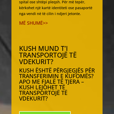
spital ose shtëpi pleqsh. Për më tepër,
kërkohet një kartë identiteti ose pasaportë
nga vendi në të cilin i ndjeri jetonte.
MË SHUMË>>
KUSH MUND T’I
TRANSPORTOJË TË
VDEKURIT?
KUSH ËSHTË PËRGJEGJËS PËR
TRANSFERIMIN E KUFOMËS?
APO ME FJALË TË TJERA –
KUSH LEJOHET TË
TRANSPORTOJË TË
VDEKURIT?