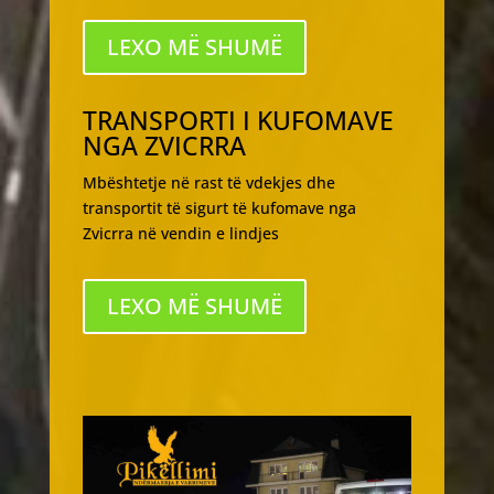
LEXO MË SHUMË
TRANSPORTI I KUFOMAVE
NGA ZVICRRA
Mbështetje në rast të vdekjes dhe
transportit të sigurt të kufomave nga
Zvicrra në vendin e lindjes
LEXO MË SHUMË