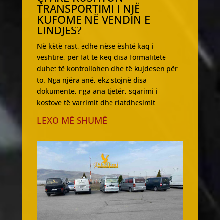
TRANSPORTIMI I NJË
KUFOME NË VENDIN E
LINDJES?
Në këtë rast, edhe nëse është kaq i
vështirë, për fat të keq disa formalitete
duhet të kontrollohen dhe të kujdesen për
to. Nga njëra anë, ekzistojnë disa
dokumente, nga ana tjetër, sqarimi i
kostove të varrimit dhe riatdhesimit
LEXO MË SHUMË