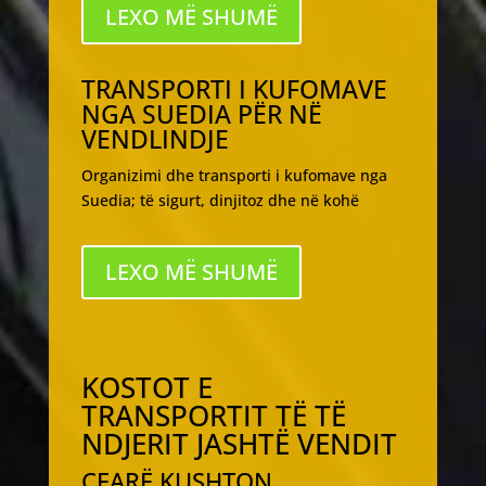
LEXO MË SHUMË
TRANSPORTI I KUFOMAVE
NGA SUEDIA PËR NË
VENDLINDJE
Organizimi dhe transporti i kufomave nga
Suedia; të sigurt, dinjitoz dhe në kohë
LEXO MË SHUMË
KOSTOT E
TRANSPORTIT TË TË
NDJERIT JASHTË VENDIT
ÇFARË KUSHTON