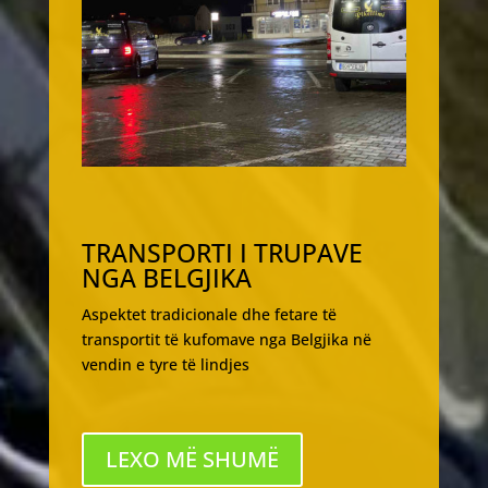
TRANSPORTI I TRUPAVE
NGA BELGJIKA
Aspektet tradicionale dhe fetare të
transportit të kufomave nga Belgjika në
vendin e tyre të lindjes
LEXO MË SHUMË