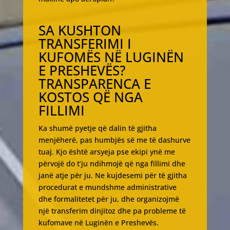
SA KUSHTON
TRANSFERIMI I
KUFOMËS NË LUGINËN
E PRESHEVËS?
TRANSPARENCA E
KOSTOS QË NGA
FILLIMI
Ka shumë pyetje që dalin të gjitha
menjëherë, pas humbjës së me të dashurve
tuaj. Kjo është arsyeja pse ekipi ynë me
përvojë do t’ju ndihmojë që nga fillimi dhe
janë atje për ju. Ne kujdesemi për të gjitha
procedurat e mundshme administrative
dhe formalitetet për ju, dhe organizojmë
një transferim dinjitoz dhe pa probleme të
kufomave në Luginën e Preshevës.