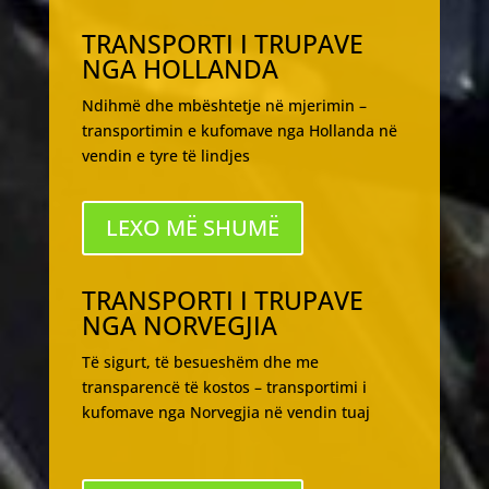
TRANSPORTI I TRUPAVE
NGA HOLLANDA
Ndihmë dhe mbështetje në mjerimin –
transportimin e kufomave nga Hollanda në
vendin e tyre të lindjes
LEXO MË SHUMË
TRANSPORTI I TRUPAVE
NGA NORVEGJIA
Të sigurt, të besueshëm dhe me
transparencë të kostos – transportimi i
kufomave nga Norvegjia në vendin tuaj