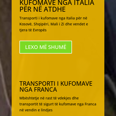
KUFOMAVE NGA ITALIA
PËR NË ATDHE
Transporti i kufomave nga Italia për në
Kosovë, Shqipëri, Mali i Zi dhe vendet e
tjera të Evropës
LEXO MË SHUMË
TRANSPORTI I KUFOMAVE
NGA FRANCA
Mbështetje në rast të vdekjes dhe
transportit të sigurt të kufomave nga Franca
në vendin e lindjes