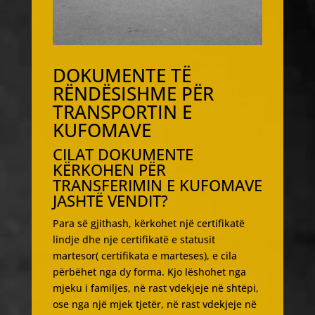
DOKUMENTE TË
RËNDËSISHME PËR
TRANSPORTIN E
KUFOMAVE
CILAT DOKUMENTE
KËRKOHEN PËR
TRANSFERIMIN E KUFOMAVE
JASHTË VENDIT?
Para së gjithash, kërkohet një certifikatë
lindje dhe nje certifikatë e statusit
martesor( certifikata e marteses), e cila
përbëhet nga dy forma. Kjo lëshohet nga
mjeku i familjes, në rast vdekjeje në shtëpi,
ose nga një mjek tjetër, në rast vdekjeje në