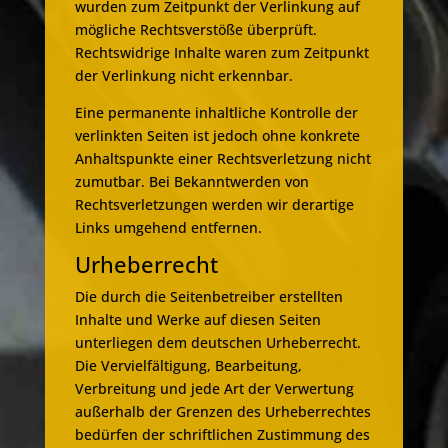
wurden zum Zeitpunkt der Verlinkung auf
mögliche Rechtsverstöße überprüft.
Rechtswidrige Inhalte waren zum Zeitpunkt
der Verlinkung nicht erkennbar.
Eine permanente inhaltliche Kontrolle der
verlinkten Seiten ist jedoch ohne konkrete
Anhaltspunkte einer Rechtsverletzung nicht
zumutbar. Bei Bekanntwerden von
Rechtsverletzungen werden wir derartige
Links umgehend entfernen.
Urheberrecht
Die durch die Seitenbetreiber erstellten
Inhalte und Werke auf diesen Seiten
unterliegen dem deutschen Urheberrecht.
Die Vervielfältigung, Bearbeitung,
Verbreitung und jede Art der Verwertung
außerhalb der Grenzen des Urheberrechtes
bedürfen der schriftlichen Zustimmung des