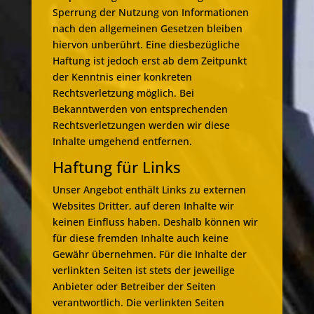
Sperrung der Nutzung von Informationen
nach den allgemeinen Gesetzen bleiben
hiervon unberührt. Eine diesbezügliche
Haftung ist jedoch erst ab dem Zeitpunkt
der Kenntnis einer konkreten
Rechtsverletzung möglich. Bei
Bekanntwerden von entsprechenden
Rechtsverletzungen werden wir diese
Inhalte umgehend entfernen.
Haftung für Links
Unser Angebot enthält Links zu externen
Websites Dritter, auf deren Inhalte wir
keinen Einfluss haben. Deshalb können wir
für diese fremden Inhalte auch keine
Gewähr übernehmen. Für die Inhalte der
verlinkten Seiten ist stets der jeweilige
Anbieter oder Betreiber der Seiten
verantwortlich. Die verlinkten Seiten