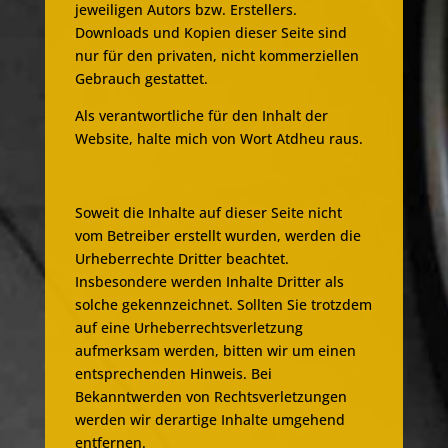
jeweiligen Autors bzw. Erstellers.
Downloads und Kopien dieser Seite sind
nur für den privaten, nicht kommerziellen
Gebrauch gestattet.
Als verantwortliche für den Inhalt der
Website, halte mich von Wort Atdheu raus.
Soweit die Inhalte auf dieser Seite nicht
vom Betreiber erstellt wurden, werden die
Urheberrechte Dritter beachtet.
Insbesondere werden Inhalte Dritter als
solche gekennzeichnet. Sollten Sie trotzdem
auf eine Urheberrechtsverletzung
aufmerksam werden, bitten wir um einen
entsprechenden Hinweis. Bei
Bekanntwerden von Rechtsverletzungen
werden wir derartige Inhalte umgehend
entfernen.