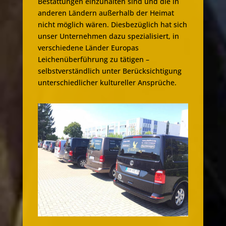
Bestattungen einzuhalten sind und die in
anderen Ländern außerhalb der Heimat
nicht möglich wären. Diesbezüglich hat sich
unser Unternehmen dazu spezialisiert, in
verschiedene Länder Europas
Leichenüberführung zu tätigen –
selbstverständlich unter Berücksichtigung
unterschiedlicher kultureller Ansprüche.