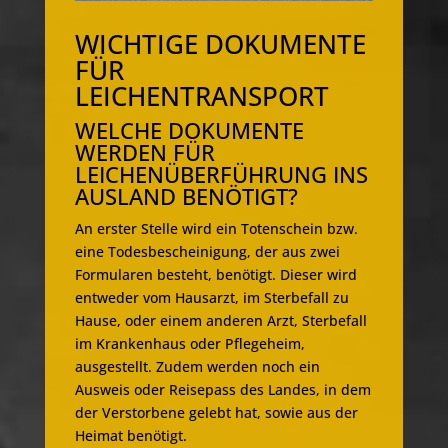
WICHTIGE DOKUMENTE
FÜR
LEICHENTRANSPORT
WELCHE DOKUMENTE
WERDEN FÜR
LEICHENÜBERFÜHRUNG INS
AUSLAND BENÖTIGT?
An erster Stelle wird ein Totenschein bzw.
eine Todesbescheinigung, der aus zwei
Formularen besteht, benötigt. Dieser wird
entweder vom Hausarzt, im Sterbefall zu
Hause, oder einem anderen Arzt, Sterbefall
im Krankenhaus oder Pflegeheim,
ausgestellt. Zudem werden noch ein
Ausweis oder Reisepass des Landes, in dem
der Verstorbene gelebt hat, sowie aus der
Heimat benötigt.