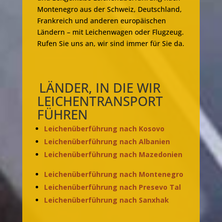
Montenegro aus der Schweiz, Deutschland,
Frankreich und anderen europäischen
Ländern – mit Leichenwagen oder Flugzeug.
Rufen Sie uns an, wir sind immer für Sie da.
LÄNDER, IN DIE WIR
LEICHENTRANSPORT
FÜHREN
Leichenüberführung nach Kosovo
Leichenüberführung nach Albanien
Leichenüberführung nach Mazedonien
Leichenüberführung nach Montenegro
Leichenüberführung nach Presevo Tal
Leichenüberführung nach Sanxhak