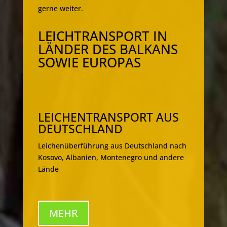
gerne weiter.
LEICHTRANSPORT IN
LÄNDER DES BALKANS
SOWIE EUROPAS
LEICHENTRANSPORT AUS
DEUTSCHLAND
Leichenüberführung aus Deutschland nach
Kosovo, Albanien, Montenegro und andere
Lände
MEHR