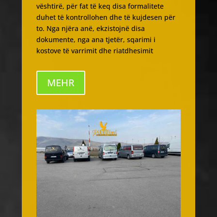
vështirë, për fat të keq disa formalitete
duhet të kontrollohen dhe të kujdesen për
to. Nga njëra anë, ekzistojnë disa
dokumente, nga ana tjetër, sqarimi i
kostove të varrimit dhe riatdhesimit
MEHR