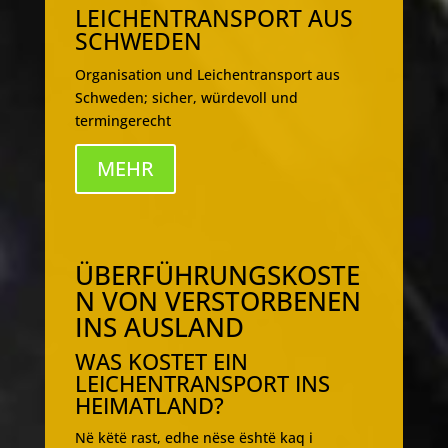
LEICHENTRANSPORT AUS
SCHWEDEN
Organisation und Leichentransport aus
Schweden; sicher, würdevoll und
termingerecht
MEHR
ÜBERFÜHRUNGSKOSTE
N VON VERSTORBENEN
INS AUSLAND
WAS KOSTET EIN
LEICHENTRANSPORT INS
HEIMATLAND?
Në këtë rast, edhe nëse është kaq i