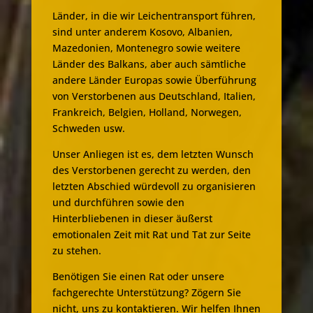
Länder, in die wir Leichentransport führen,
sind unter anderem Kosovo, Albanien,
Mazedonien, Montenegro sowie weitere
Länder des Balkans, aber auch sämtliche
andere Länder Europas sowie Überführung
von Verstorbenen aus Deutschland, Italien,
Frankreich, Belgien, Holland, Norwegen,
Schweden usw.
Unser Anliegen ist es, dem letzten Wunsch
des Verstorbenen gerecht zu werden, den
letzten Abschied würdevoll zu organisieren
und durchführen sowie den
Hinterbliebenen in dieser äußerst
emotionalen Zeit mit Rat und Tat zur Seite
zu stehen.
Benötigen Sie einen Rat oder unsere
fachgerechte Unterstützung? Zögern Sie
nicht, uns zu kontaktieren. Wir helfen Ihnen