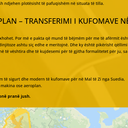
ndjehen plotësisht të pafuqishëm në situata të tilla.
LAN – TRANSFERIMI I KUFOMAVE N
naxhohet. Por më e pakta që mund të bëjmëm për me të afërmit ësh
njitoze ashtu siç edhe e meritojnë. Dhe ky është pikërisht qëllimi
 të vështira dhe të kujdesemi për të gjitha formalitetet për ju, sa
m të sigurt dhe modern të kufomave për në Mal të Zi nga Suedia,
e makina ose aeroplan.
onë pranë jush.