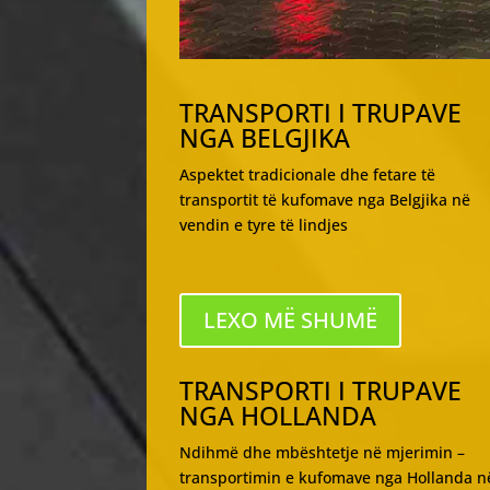
TRANSPORTI I TRUPAVE
NGA BELGJIKA
Aspektet tradicionale dhe fetare të
transportit të kufomave nga Belgjika në
vendin e tyre të lindjes
LEXO MË SHUMË
TRANSPORTI I TRUPAVE
NGA HOLLANDA
Ndihmë dhe mbështetje në mjerimin –
transportimin e kufomave nga Hollanda n