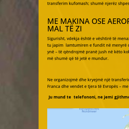
transferim kufomash; shumë njerëz shpesh 
ME MAKINA OSE AEROP
MAL TË ZI
Sigurisht, vdekja është e vështirë të me
tu japim lamtumiren e fundit në menyrë di
ynë – të qëndrojmë pranë jush në këto kohë
më shumë që të jetë e mundur.
Ne organizojmë dhe kryejmë një transferi
Franca dhe vendet e tjera të Evropës – m
Ju mund te telefononi, ne jemi gjithm