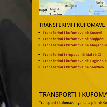
TRANSFERIMI I KUFOMAVE
Transferimi i kufomave në Kosovë
Transferimi i kufomave në Shqipëri
Transferimi i kufomave në Maqedoni
Transferimi i trupave në Mal të Zi
Transferimi i kufomave në Luginën 
Transferimi i kufomave në Sanxhak
TRANSPORTI I KUFOMA
Transporti i kufomave nga Italia për në Ko