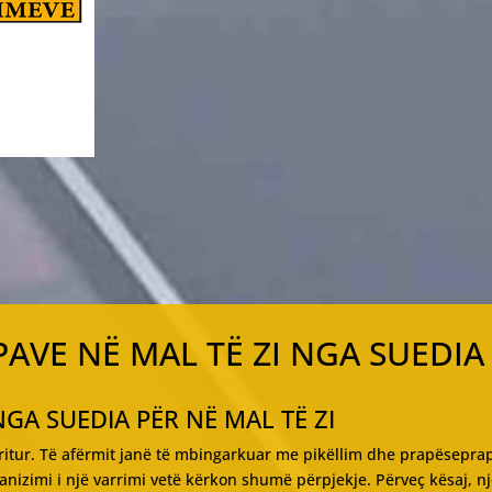
PAVE NË MAL TË ZI NGA SUEDIA
GA SUEDIA PËR NË MAL TË ZI
itur. Të afërmit janë të mbingarkuar me pikëllim dhe prapësepra
nizimi i një varrimi vetë kërkon shumë përpjekje. Përveç kësaj, n