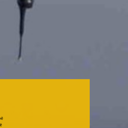
pë
jë