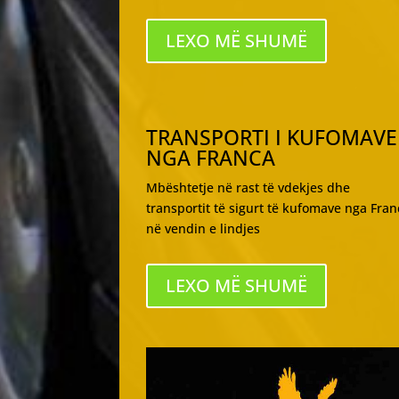
LEXO MË SHUMË
TRANSPORTI I KUFOMAVE
NGA FRANCA
Mbështetje në rast të vdekjes dhe
transportit të sigurt të kufomave nga Fran
në vendin e lindjes
LEXO MË SHUMË