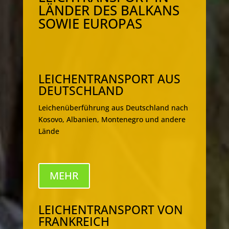
LÄNDER DES BALKANS
SOWIE EUROPAS
LEICHENTRANSPORT AUS
DEUTSCHLAND
Leichenüberführung aus Deutschland nach
Kosovo, Albanien, Montenegro und andere
Lände
MEHR
LEICHENTRANSPORT VON
FRANKREICH