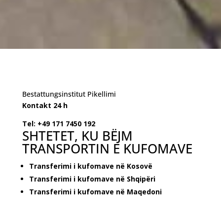
Bestattungsinstitut Pikellimi
Kontakt 24 h
Tel: +49 171 7450 192
SHTETET, KU BËJM
TRANSPORTIN E KUFOMAVE
Transferimi i kufomave në Kosovë
Transferimi i kufomave në Shqipëri
Transferimi i kufomave në Maqedoni