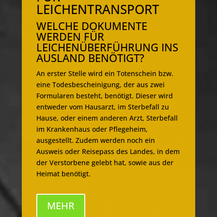
LEICHENTRANSPORT
WELCHE DOKUMENTE
WERDEN FÜR
LEICHENÜBERFÜHRUNG INS
AUSLAND BENÖTIGT?
An erster Stelle wird ein Totenschein bzw.
eine Todesbescheinigung, der aus zwei
Formularen besteht, benötigt. Dieser wird
entweder vom Hausarzt, im Sterbefall zu
Hause, oder einem anderen Arzt, Sterbefall
im Krankenhaus oder Pflegeheim,
ausgestellt. Zudem werden noch ein
Ausweis oder Reisepass des Landes, in dem
der Verstorbene gelebt hat, sowie aus der
Heimat benötigt.
MEHR