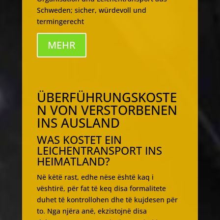
Schweden; sicher, würdevoll und
termingerecht
MEHR
ÜBERFÜHRUNGSKOSTE
N VON VERSTORBENEN
INS AUSLAND
WAS KOSTET EIN
LEICHENTRANSPORT INS
HEIMATLAND?
Në këtë rast, edhe nëse është kaq i
vështirë, për fat të keq disa formalitete
duhet të kontrollohen dhe të kujdesen për
to. Nga njëra anë, ekzistojnë disa