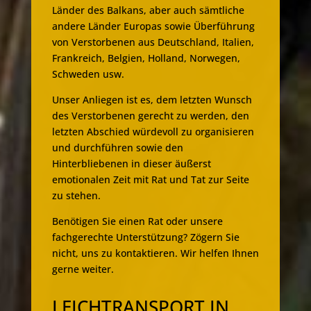
Länder des Balkans, aber auch sämtliche
andere Länder Europas sowie Überführung
von Verstorbenen aus Deutschland, Italien,
Frankreich, Belgien, Holland, Norwegen,
Schweden usw.
Unser Anliegen ist es, dem letzten Wunsch
des Verstorbenen gerecht zu werden, den
letzten Abschied würdevoll zu organisieren
und durchführen sowie den
Hinterbliebenen in dieser äußerst
emotionalen Zeit mit Rat und Tat zur Seite
zu stehen.
Benötigen Sie einen Rat oder unsere
fachgerechte Unterstützung? Zögern Sie
nicht, uns zu kontaktieren. Wir helfen Ihnen
gerne weiter.
LEICHTRANSPORT IN