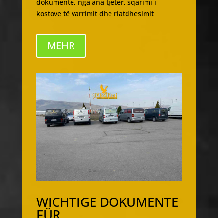
dokumente, nga ana tjetër, sqarimi i
kostove të varrimit dhe riatdhesimit
MEHR
WICHTIGE DOKUMENTE
FÜR