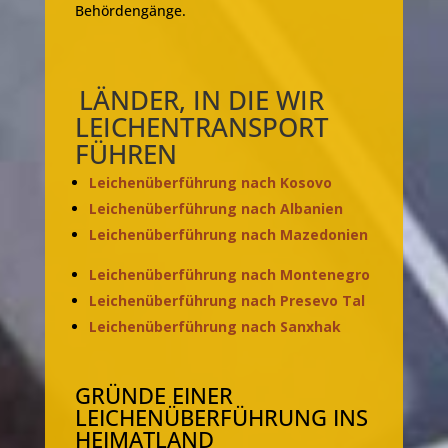
Behördengänge.
LÄNDER, IN DIE WIR
LEICHENTRANSPORT
FÜHREN
Leichenüberführung nach Kosovo
Leichenüberführung nach Albanien
Leichenüberführung nach Mazedonien
Leichenüberführung nach Montenegro
Leichenüberführung nach Presevo Tal
Leichenüberführung nach Sanxhak
GRÜNDE EINER
LEICHENÜBERFÜHRUNG INS
HEIMATLAND