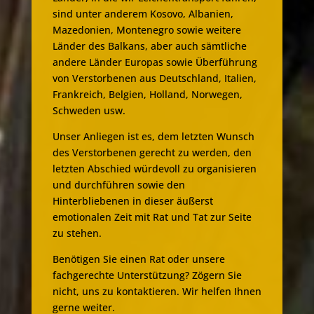
sind unter anderem Kosovo, Albanien,
Mazedonien, Montenegro sowie weitere
Länder des Balkans, aber auch sämtliche
andere Länder Europas sowie Überführung
von Verstorbenen aus Deutschland, Italien,
Frankreich, Belgien, Holland, Norwegen,
Schweden usw.
Unser Anliegen ist es, dem letzten Wunsch
des Verstorbenen gerecht zu werden, den
letzten Abschied würdevoll zu organisieren
und durchführen sowie den
Hinterbliebenen in dieser äußerst
emotionalen Zeit mit Rat und Tat zur Seite
zu stehen.
Benötigen Sie einen Rat oder unsere
fachgerechte Unterstützung? Zögern Sie
nicht, uns zu kontaktieren. Wir helfen Ihnen
gerne weiter.