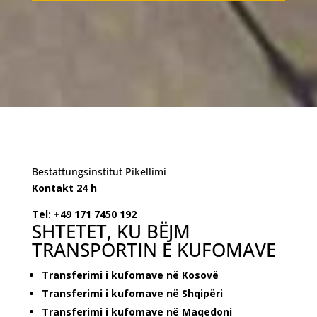
Bestattungsinstitut Pikellimi
Kontakt 24 h
Tel: +49 171 7450 192
SHTETET, KU BËJM
TRANSPORTIN E KUFOMAVE
Transferimi i kufomave në Kosovë
Transferimi i kufomave në Shqipëri
Transferimi i kufomave në Maqedoni