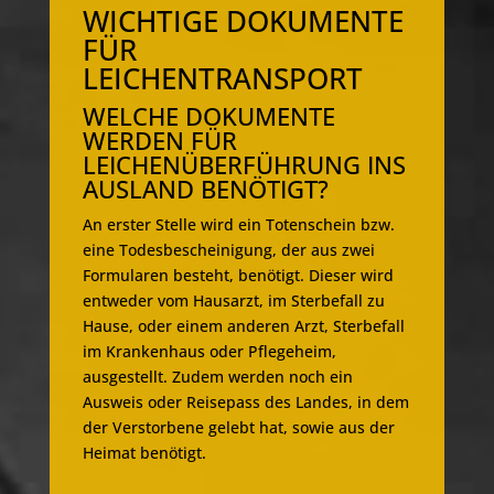
WICHTIGE DOKUMENTE
FÜR
LEICHENTRANSPORT
WELCHE DOKUMENTE
WERDEN FÜR
LEICHENÜBERFÜHRUNG INS
AUSLAND BENÖTIGT?
An erster Stelle wird ein Totenschein bzw.
eine Todesbescheinigung, der aus zwei
Formularen besteht, benötigt. Dieser wird
entweder vom Hausarzt, im Sterbefall zu
Hause, oder einem anderen Arzt, Sterbefall
im Krankenhaus oder Pflegeheim,
ausgestellt. Zudem werden noch ein
Ausweis oder Reisepass des Landes, in dem
der Verstorbene gelebt hat, sowie aus der
Heimat benötigt.