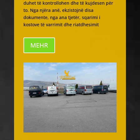
duhet të kontrollohen dhe të kujdesen për
to. Nga njëra anë, ekzistojnë disa
dokumente, nga ana tjetër, sqarimi i
kostove të varrimit dhe riatdhesimit
MEHR