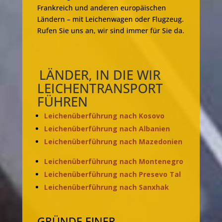
Frankreich und anderen europäischen
Ländern – mit Leichenwagen oder Flugzeug.
Rufen Sie uns an, wir sind immer für Sie da.
LÄNDER, IN DIE WIR
LEICHENTRANSPORT
FÜHREN
Leichenüberführung nach Kosovo
Leichenüberführung nach Albanien
Leichenüberführung nach Mazedonien
Leichenüberführung nach Montenegro
Leichenüberführung nach Presevo Tal
Leichenüberführung nach Sanxhak
GRÜNDE EINER