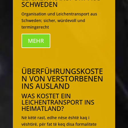
SCHWEDEN
Organisation und Leichentransport aus
Schweden; sicher, würdevoll und
termingerecht
MEHR
ÜBERFÜHRUNGSKOSTE
N VON VERSTORBENEN
INS AUSLAND
WAS KOSTET EIN
LEICHENTRANSPORT INS
HEIMATLAND?
Në këtë rast, edhe nëse është kaq i
vështirë, për fat të keq disa formalitete