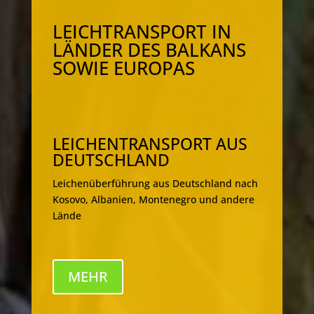
LEICHTRANSPORT IN
LÄNDER DES BALKANS
SOWIE EUROPAS
LEICHENTRANSPORT AUS
DEUTSCHLAND
Leichenüberführung aus Deutschland nach
Kosovo, Albanien, Montenegro und andere
Lände
MEHR