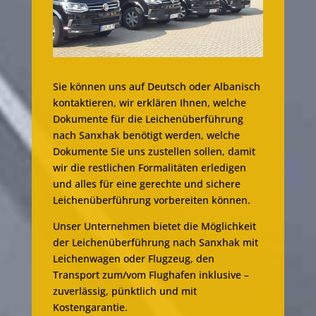
Sie können uns auf Deutsch oder Albanisch
kontaktieren, wir erklären Ihnen, welche
Dokumente für die Leichenüberführung
nach Sanxhak benötigt werden, welche
Dokumente Sie uns zustellen sollen, damit
wir die restlichen Formalitäten erledigen
und alles für eine gerechte und sichere
Leichenüberführung vorbereiten können.
Unser Unternehmen bietet die Möglichkeit
der Leichenüberführung nach Sanxhak mit
Leichenwagen oder Flugzeug, den
Transport zum/vom Flughafen inklusive –
zuverlässig, pünktlich und mit
Kostengarantie.