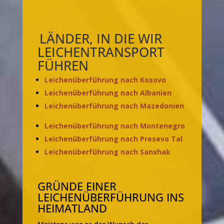
LÄNDER, IN DIE WIR
LEICHENTRANSPORT
FÜHREN
Leichenüberführung nach Kosovo
Leichenüberführung nach Albanien
Leichenüberführung nach Mazedonien
Leichenüberführung nach Montenegro
Leichenüberführung nach Presevo Tal
Leichenüberführung nach Sanxhak
GRÜNDE EINER
LEICHENÜBERFÜHRUNG INS
HEIMATLAND