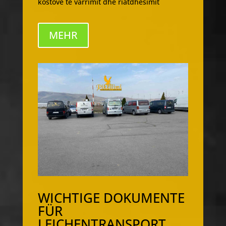
kostove të varrimit dhe riatdhesimit
MEHR
WICHTIGE DOKUMENTE
FÜR
LEICHENTRANSPORT