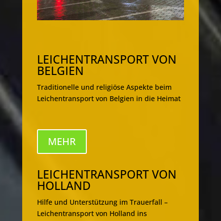
LEICHENTRANSPORT VON
BELGIEN
Traditionelle und religiöse Aspekte beim
Leichentransport von Belgien in die Heimat
MEHR
LEICHENTRANSPORT VON
HOLLAND
Hilfe und Unterstützung im Trauerfall –
Leichentransport von Holland ins