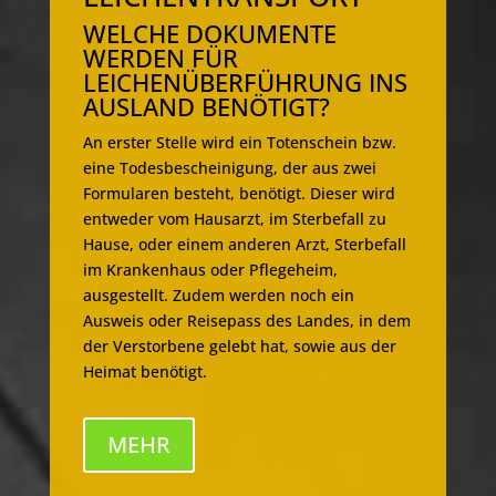
WELCHE DOKUMENTE
WERDEN FÜR
LEICHENÜBERFÜHRUNG INS
AUSLAND BENÖTIGT?
An erster Stelle wird ein Totenschein bzw.
eine Todesbescheinigung, der aus zwei
Formularen besteht, benötigt. Dieser wird
entweder vom Hausarzt, im Sterbefall zu
Hause, oder einem anderen Arzt, Sterbefall
im Krankenhaus oder Pflegeheim,
ausgestellt. Zudem werden noch ein
Ausweis oder Reisepass des Landes, in dem
der Verstorbene gelebt hat, sowie aus der
Heimat benötigt.
MEHR