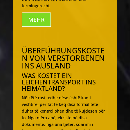
termingerecht
MEHR
ÜBERFÜHRUNGSKOSTE
N VON VERSTORBENEN
INS AUSLAND
WAS KOSTET EIN
LEICHENTRANSPORT INS
HEIMATLAND?
Në këtë rast, edhe nëse është kaq i
vështirë, për fat të keq disa formalitete
duhet të kontrollohen dhe të kujdesen për
to. Nga njëra anë, ekzistojnë disa
dokumente, nga ana tjetër, sqarimi i