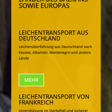
SOWIE EUROPAS
LEICHENTRANSPORT AUS
DEUTSCHLAND
Leichenüberführung aus Deutschland nach
Kosovo, Albanien, Montenegro und andere
Lände
MEHR
LEICHENTRANSPORT VON
FRANKREICH
Unterstützung im Sterbefall und sicherer