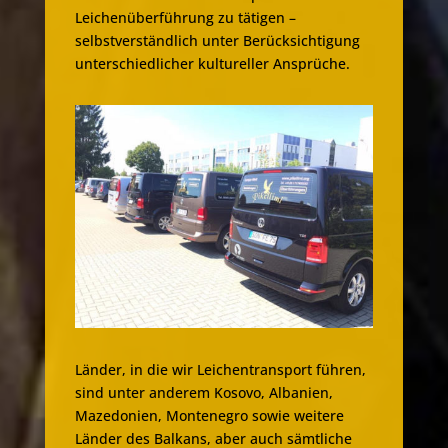
Leichenüberführung zu tätigen –
selbstverständlich unter Berücksichtigung
unterschiedlicher kultureller Ansprüche.
Länder, in die wir Leichentransport führen,
sind unter anderem Kosovo, Albanien,
Mazedonien, Montenegro sowie weitere
Länder des Balkans, aber auch sämtliche