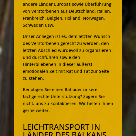
andere Länder Europas sowie Überführung
von Verstorbenen aus Deutschland, Italien,
Frankreich, Belgien, Holland, Norwegen,
Schweden usw.
Unser Anliegen ist es, dem letzten Wunsch
des Verstorbenen gerecht zu werden, den
letzten Abschied würdevoll zu organisieren
und durchführen sowie den
Hinterbliebenen in dieser äußerst
emotionalen Zeit mit Rat und Tat zur Seite
zu stehen.
Benötigen Sie einen Rat oder unsere
fachgerechte Unterstützung? Zögern Sie
nicht, uns zu kontaktieren. Wir helfen Ihnen
gerne weiter.
LEICHTRANSPORT IN
LÄNDER DES BALKANS