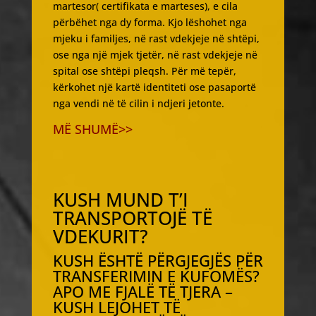
martesor( certifikata e marteses), e cila
përbëhet nga dy forma. Kjo lëshohet nga
mjeku i familjes, në rast vdekjeje në shtëpi,
ose nga një mjek tjetër, në rast vdekjeje në
spital ose shtëpi pleqsh. Për më tepër,
kërkohet një kartë identiteti ose pasaportë
nga vendi në të cilin i ndjeri jetonte.
MË SHUMË>>
KUSH MUND T’I
TRANSPORTOJË TË
VDEKURIT?
KUSH ËSHTË PËRGJEGJËS PËR
TRANSFERIMIN E KUFOMËS?
APO ME FJALË TË TJERA –
KUSH LEJOHET TË