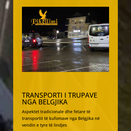
TRANSPORTI I TRUPAVE
NGA BELGJIKA
Aspektet tradicionale dhe fetare të
transportit të kufomave nga Belgjika në
vendin e tyre të lindjes