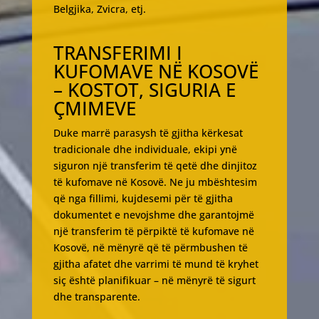
Belgjika, Zvicra, etj.
TRANSFERIMI I
KUFOMAVE NË KOSOVË
– KOSTOT, SIGURIA E
ÇMIMEVE
Duke marrë parasysh të gjitha kërkesat
tradicionale dhe individuale, ekipi ynë
siguron një transferim të qetë dhe dinjitoz
të kufomave në Kosovë. Ne ju mbështesim
që nga fillimi, kujdesemi për të gjitha
dokumentet e nevojshme dhe garantojmë
një transferim të përpiktë të kufomave në
Kosovë, në mënyrë që të përmbushen të
gjitha afatet dhe varrimi të mund të kryhet
siç është planifikuar – në mënyrë të sigurt
dhe transparente.