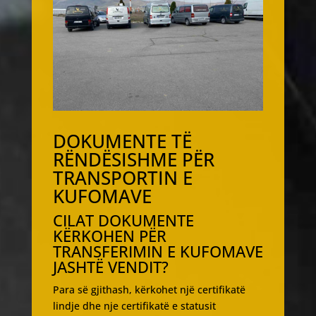
DOKUMENTE TË
RËNDËSISHME PËR
TRANSPORTIN E
KUFOMAVE
CILAT DOKUMENTE
KËRKOHEN PËR
TRANSFERIMIN E KUFOMAVE
JASHTË VENDIT?
Para së gjithash, kërkohet një certifikatë
lindje dhe nje certifikatë e statusit