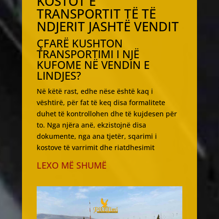
KOSTOT E
TRANSPORTIT TË TË
NDJERIT JASHTË VENDIT
ÇFARË KUSHTON
TRANSPORTIMI I NJË
KUFOME NË VENDIN E
LINDJES?
Në këtë rast, edhe nëse është kaq i
vështirë, për fat të keq disa formalitete
duhet të kontrollohen dhe të kujdesen për
to. Nga njëra anë, ekzistojnë disa
dokumente, nga ana tjetër, sqarimi i
kostove të varrimit dhe riatdhesimit
LEXO MË SHUMË