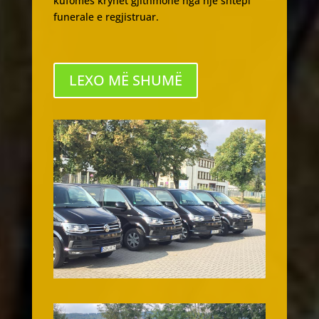
kufomës kryhet gjithmonë nga një shtëpi
funerale e regjistruar.
LEXO MË SHUMË