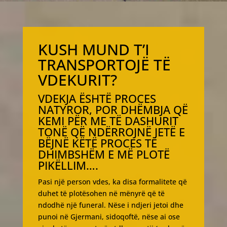
KUSH MUND T’I
TRANSPORTOJË TË
VDEKURIT?
VDEKJA ËSHTË PROCES
NATYROR, POR DHËMBJA QË
KEMI PËR ME TË DASHURIT
TONË QË NDËRROJNË JETË E
BËJNË KËTË PROCES TË
DHIMBSHËM E MË PLOTË
PIKËLLIM….
Pasi një person vdes, ka disa formalitete që
duhet të plotësohen në mënyrë që të
ndodhë një funeral. Nëse i ndjeri jetoi dhe
punoi në Gjermani, sidoqoftë, nëse ai ose