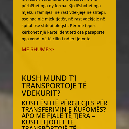
përbëhet nga dy forma. Kjo lëshohet nga
mjeku i familjes, në rast vdekjeje në shtëpi,
ose nga një mjek tjetër, në rast vdekjeje në
spital ose shtëpi pleqsh. Për më tepër,
kërkohet një kartë identiteti ose pasaportë
nga vendi në të cilin i ndjeri jetonte.
MË SHUMË>>
KUSH MUND T’I
TRANSPORTOJË TË
VDEKURIT?
KUSH ËSHTË PËRGJEGJËS PËR
TRANSFERIMIN E KUFOMËS?
APO ME FJALË TË TJERA –
KUSH LEJOHET TË
TRANSPORTOJË TË