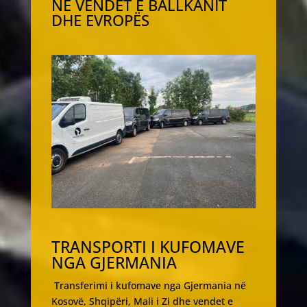
NË VENDET E BALLKANIT
DHE EVROPËS
TRANSPORTI I KUFOMAVE
NGA GJERMANIA
Transferimi i kufomave nga Gjermania në
Kosovë, Shqipëri, Mali i Zi dhe vendet e