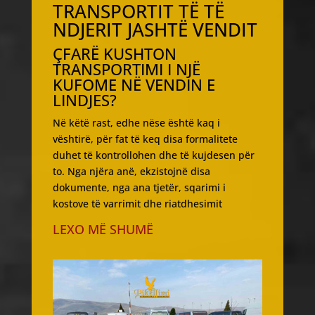
TRANSPORTIT TË TË
NDJERIT JASHTË VENDIT
ÇFARË KUSHTON
TRANSPORTIMI I NJË
KUFOME NË VENDIN E
LINDJES?
Në këtë rast, edhe nëse është kaq i
vështirë, për fat të keq disa formalitete
duhet të kontrollohen dhe të kujdesen për
to. Nga njëra anë, ekzistojnë disa
dokumente, nga ana tjetër, sqarimi i
kostove të varrimit dhe riatdhesimit
LEXO MË SHUMË