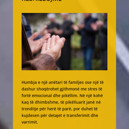
Humbja e një anëtari të familjes ose një të
dashur shoqërohet gjithmonë me stres të
fortë emocional dhe pikëllim. Në një kohë
kaq të dhimbshme, të pikëlluarit janë në
tronditje për herë të parë, por duhet të
kujdesen për detajet e transferimit dhe
varrimit.