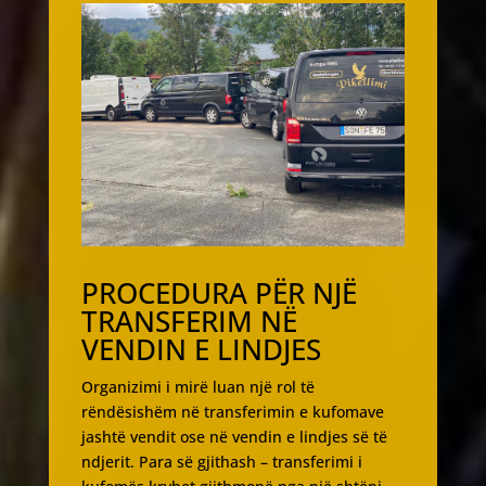
PROCEDURA PËR NJË
TRANSFERIM NË
VENDIN E LINDJES
Organizimi i mirë luan një rol të
rëndësishëm në transferimin e kufomave
jashtë vendit ose në vendin e lindjes së të
ndjerit. Para së gjithash – transferimi i