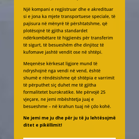
Një kompani e regjistruar dhe e akredituar
si e jona ka mjete transportuese speciale, të
pajisura në mënyrë të përshtatshme, që
plotësojnë të gjitha standardet
ndërkombëtare të higjienës për transferim
të sigurt, të besueshëm dhe dinjitoz të
kufomave jashtë vendit ose në shtëpi.
Meqenëse kërkesat ligjore mund të
ndryshojnë nga vendi në vend, është
shumë e rëndësishme që shtëpia e varrimit
të përputhet siç duhet me të gjitha
formalitetet burokratike. Me përvojë 25
vjeçare, ne jemi mbështetja juaj e
besueshme – në krahun tuaj në çdo kohë.
Ne jemi me ju dhe për ju të ju lehtësojmë
ditet e pikëllimit!