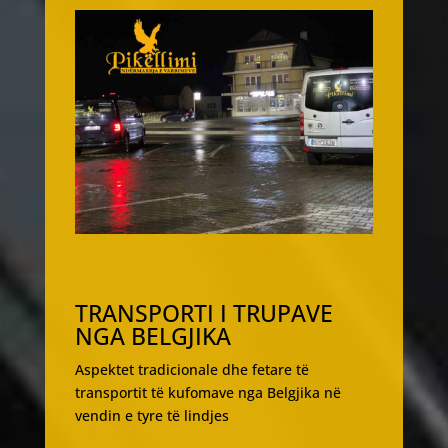
TRANSPORTI I TRUPAVE
NGA BELGJIKA
Aspektet tradicionale dhe fetare të
transportit të kufomave nga Belgjika në
vendin e tyre të lindjes