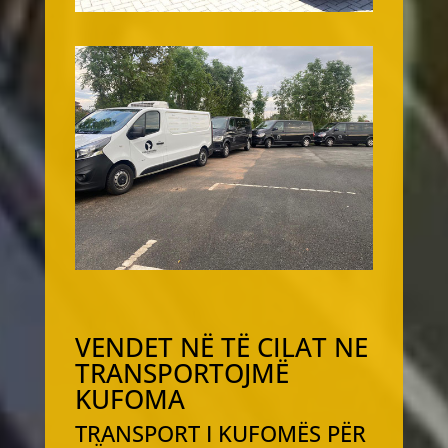
VENDET NË TË CILAT NE
TRANSPORTOJMË
KUFOMA
TRANSPORT I KUFOMËS PËR