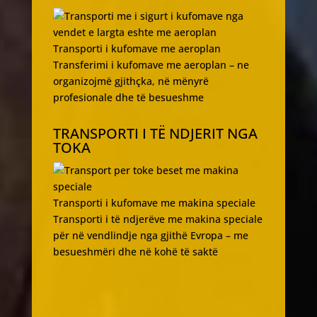
Transporti i kufomave me aeroplan
Transferimi i kufomave me aeroplan – ne
organizojmë gjithçka, në mënyrë
profesionale dhe të besueshme
TRANSPORTI I TË NDJERIT NGA
TOKA
Transporti i kufomave me makina speciale
Transporti i të ndjerëve me makina speciale
për në vendlindje nga gjithë Evropa – me
besueshmëri dhe në kohë të saktë