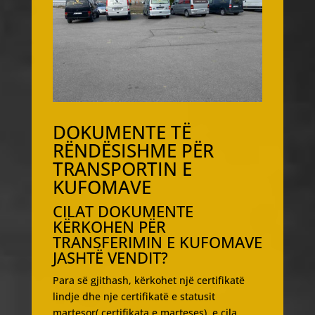
DOKUMENTE TË
RËNDËSISHME PËR
TRANSPORTIN E
KUFOMAVE
CILAT DOKUMENTE
KËRKOHEN PËR
TRANSFERIMIN E KUFOMAVE
JASHTË VENDIT?
Para së gjithash, kërkohet një certifikatë
lindje dhe nje certifikatë e statusit
martesor( certifikata e marteses), e cila