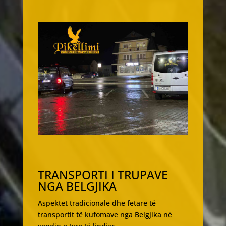
TRANSPORTI I TRUPAVE
NGA BELGJIKA
Aspektet tradicionale dhe fetare të
transportit të kufomave nga Belgjika në