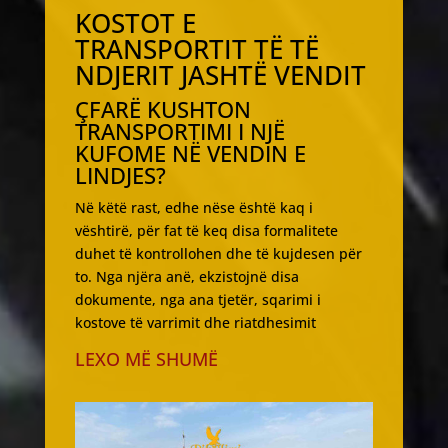
KOSTOT E
TRANSPORTIT TË TË
NDJERIT JASHTË VENDIT
ÇFARË KUSHTON
TRANSPORTIMI I NJË
KUFOME NË VENDIN E
LINDJES?
Në këtë rast, edhe nëse është kaq i
vështirë, për fat të keq disa formalitete
duhet të kontrollohen dhe të kujdesen për
to. Nga njëra anë, ekzistojnë disa
dokumente, nga ana tjetër, sqarimi i
kostove të varrimit dhe riatdhesimit
LEXO MË SHUMË