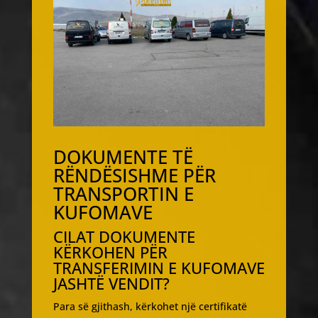
DOKUMENTE TË
RËNDËSISHME PËR
TRANSPORTIN E
KUFOMAVE
CILAT DOKUMENTE
KËRKOHEN PËR
TRANSFERIMIN E KUFOMAVE
JASHTË VENDIT?
Para së gjithash, kërkohet një certifikatë