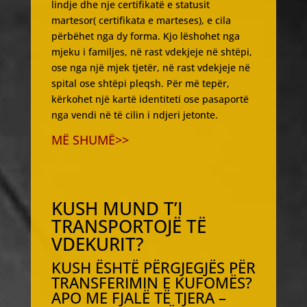
lindje dhe nje certifikatë e statusit
martesor( certifikata e marteses), e cila
përbëhet nga dy forma. Kjo lëshohet nga
mjeku i familjes, në rast vdekjeje në shtëpi,
ose nga një mjek tjetër, në rast vdekjeje në
spital ose shtëpi pleqsh. Për më tepër,
kërkohet një kartë identiteti ose pasaportë
nga vendi në të cilin i ndjeri jetonte.
MË SHUMË>>
KUSH MUND T’I
TRANSPORTOJË TË
VDEKURIT?
KUSH ËSHTË PËRGJEGJËS PËR
TRANSFERIMIN E KUFOMËS?
APO ME FJALË TË TJERA –