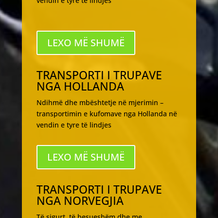
vendin e tyre të lindjes
LEXO MË SHUMË
TRANSPORTI I TRUPAVE
NGA HOLLANDA
Ndihmë dhe mbështetje në mjerimin –
transportimin e kufomave nga Hollanda në
vendin e tyre të lindjes
LEXO MË SHUMË
TRANSPORTI I TRUPAVE
NGA NORVEGJIA
Të sigurt, të besueshëm dhe me