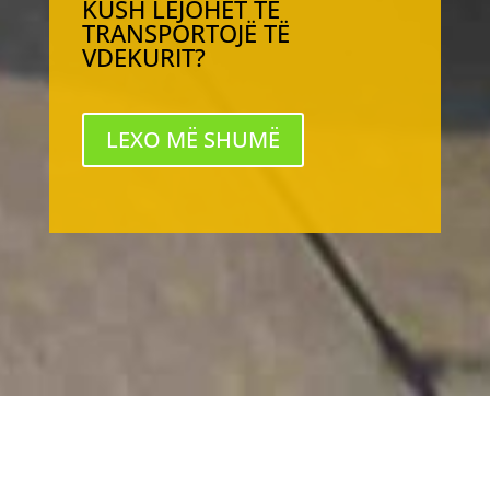
KUSH LEJOHET TË
TRANSPORTOJË TË
VDEKURIT?
LEXO MË SHUMË