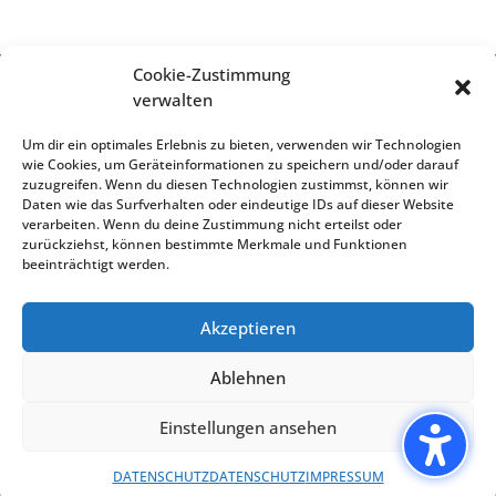
Cookie-Zustimmung
verwalten
Impressum
Um dir ein optimales Erlebnis zu bieten, verwenden wir Technologien
wie Cookies, um Geräteinformationen zu speichern und/oder darauf
zuzugreifen. Wenn du diesen Technologien zustimmst, können wir
Daten wie das Surfverhalten oder eindeutige IDs auf dieser Website
Datenschutz
verarbeiten. Wenn du deine Zustimmung nicht erteilst oder
zurückziehst, können bestimmte Merkmale und Funktionen
beeinträchtigt werden.
Cookie-Richtlinien
Akzeptieren
Ablehnen
Einstellungen ansehen
Created by Media Present
DATENSCHUTZ
DATENSCHUTZ
IMPRESSUM