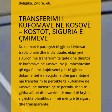
Belgjika, Zvicra, etj.
TRANSFERIMI I
KUFOMAVE NË KOSOVË
– KOSTOT, SIGURIA E
ÇMIMEVE
Duke marrë parasysh të gjitha kërkesat
tradicionale dhe individuale, ekipi ynë
siguron një transferim të qetë dhe dinjitoz
të kufomave në Kosovë. Ne ju mbështesim
që nga fillimi, kujdesemi për të gjitha
dokumentet e nevojshme dhe garantojmë
një transferim të përpiktë të kufomave në
Kosovë, në mënyrë që të përmbushen të
gjitha afatet dhe varrimi të mund të kryhet
siç është planifikuar – në mënyrë të sigurt
dhe transparente.