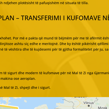
ndjehen plotësisht të pafuqishëm në situata të tilla.
LAN – TRANSFERIMI I KUFOMAVE N
naxhohet. Por më e pakta që mund të bëjmëm për me të afërmit ësh
njitoze ashtu siç edhe e meritojnë. Dhe ky është pikërisht qëllimi
 të vështira dhe të kujdesemi për të gjitha formalitetet për ju, sa
m të sigurt dhe modern të kufomave për në Mal të Zi nga Gjermani
e makina ose aeroplan.
Mal të Zi, shpejt dhe i sigurt.