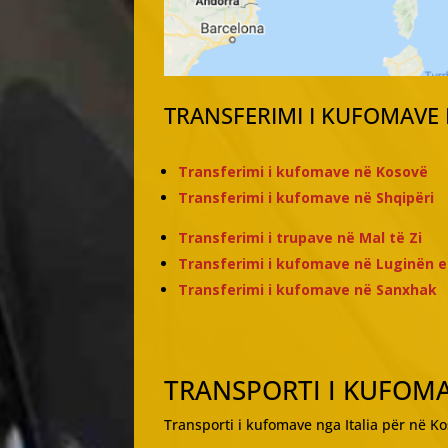
TRANSFERIMI I KUFOMAVE
Transferimi i kufomave në Kosovë
Transferimi i kufomave në Shqipëri
Transferimi i trupave në Mal të Zi
Transferimi i kufomave në Luginën 
Transferimi i kufomave në Sanxhak
TRANSPORTI I KUFOMA
Transporti i kufomave nga Italia për në Ko