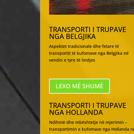
TRANSPORTI I TRUPAVE
NGA BELGJIKA
Aspektet tradicionale dhe fetare të
transportit të kufomave nga Belgjika në
vendin e tyre të lindjes
LEXO MË SHUMË
TRANSPORTI I TRUPAVE
NGA HOLLANDA
Ndihmë dhe mbështetje në mjerimin –
transportimin e kufomave nga Hollanda n