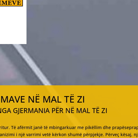
MAVE NË MAL TË ZI
GA GJERMANIA PËR NË MAL TË ZI
itur. Të afërmit janë të mbingarkuar me pikëllim dhe prapësepra
nizimi i një varrimi vetë kërkon shumë përpjekje. Përveç kësaj, n