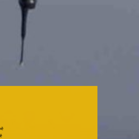
pë
jë