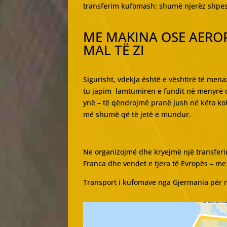
transferim kufomash; shumë njerëz shpesh 
ME MAKINA OSE AEROP
MAL TË ZI
Sigurisht, vdekja është e vështirë të me
tu japim lamtumiren e fundit në menyrë di
ynë – të qëndrojmë pranë jush në këto kohë
më shumë që të jetë e mundur.
Ne organizojmë dhe kryejmë një transferi
Franca dhe vendet e tjera të Evropës – m
Transport i kufomave nga Gjermania për në 