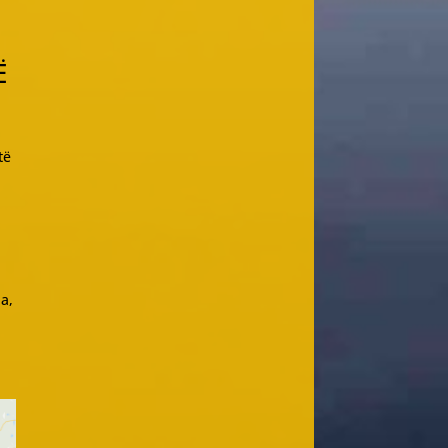
Ë
të
a,