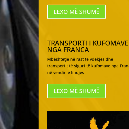
LEXO MË SHUMË
TRANSPORTI I KUFOMAVE
NGA FRANCA
Mbështetje në rast të vdekjes dhe
transportit të sigurt të kufomave nga Fran
në vendin e lindjes
LEXO MË SHUMË