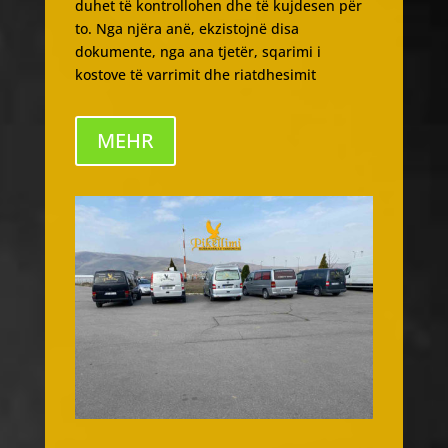
duhet të kontrollohen dhe të kujdesen për
to. Nga njëra anë, ekzistojnë disa
dokumente, nga ana tjetër, sqarimi i
kostove të varrimit dhe riatdhesimit
MEHR