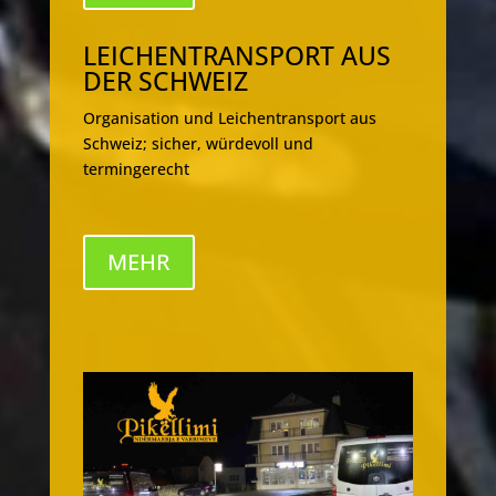
LEICHENTRANSPORT AUS
DER SCHWEIZ
Organisation und Leichentransport aus
Schweiz; sicher, würdevoll und
termingerecht
MEHR