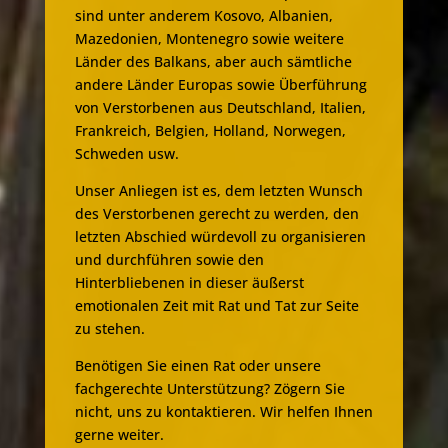
sind unter anderem Kosovo, Albanien,
Mazedonien, Montenegro sowie weitere
Länder des Balkans, aber auch sämtliche
andere Länder Europas sowie Überführung
von Verstorbenen aus Deutschland, Italien,
Frankreich, Belgien, Holland, Norwegen,
Schweden usw.
Unser Anliegen ist es, dem letzten Wunsch
des Verstorbenen gerecht zu werden, den
letzten Abschied würdevoll zu organisieren
und durchführen sowie den
Hinterbliebenen in dieser äußerst
emotionalen Zeit mit Rat und Tat zur Seite
zu stehen.
Benötigen Sie einen Rat oder unsere
fachgerechte Unterstützung? Zögern Sie
nicht, uns zu kontaktieren. Wir helfen Ihnen
gerne weiter.