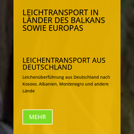
LEICHTRANSPORT IN
LÄNDER DES BALKANS
SOWIE EUROPAS
LEICHENTRANSPORT AUS
DEUTSCHLAND
Leichenüberführung aus Deutschland nach
Kosovo, Albanien, Montenegro und andere
Lände
MEHR