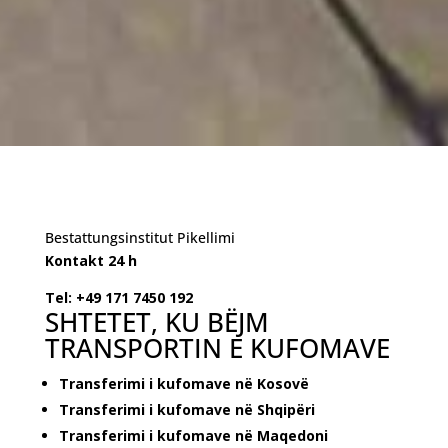
Bestattungsinstitut Pikellimi
Kontakt 24 h
Tel: +49 171 7450 192
SHTETET, KU BËJM
TRANSPORTIN E KUFOMAVE
Transferimi i kufomave në Kosovë
Transferimi i kufomave në Shqipëri
Transferimi i kufomave në Maqedoni