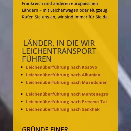
Frankreich und anderen europäischen
Ländern – mit Leichenwagen oder Flugzeug.
Rufen Sie uns an, wir sind immer für Sie da.
LÄNDER, IN DIE WIR
LEICHENTRANSPORT
FÜHREN
Leichenüberführung nach Kosovo
Leichenüberführung nach Albanien
Leichenüberführung nach Mazedonien
Leichenüberführung nach Montenegro
Leichenüberführung nach Presevo Tal
Leichenüberführung nach Sanxhak
GRÜNDE EINER