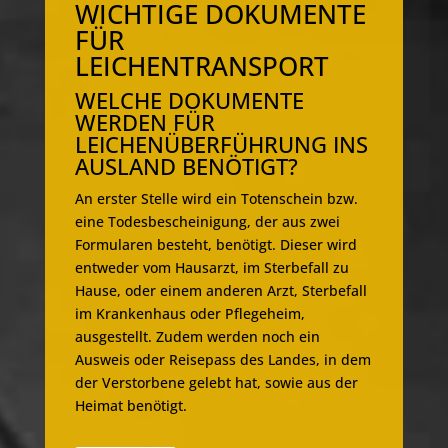
WICHTIGE DOKUMENTE
FÜR
LEICHENTRANSPORT
WELCHE DOKUMENTE
WERDEN FÜR
LEICHENÜBERFÜHRUNG INS
AUSLAND BENÖTIGT?
An erster Stelle wird ein Totenschein bzw.
eine Todesbescheinigung, der aus zwei
Formularen besteht, benötigt. Dieser wird
entweder vom Hausarzt, im Sterbefall zu
Hause, oder einem anderen Arzt, Sterbefall
im Krankenhaus oder Pflegeheim,
ausgestellt. Zudem werden noch ein
Ausweis oder Reisepass des Landes, in dem
der Verstorbene gelebt hat, sowie aus der
Heimat benötigt.