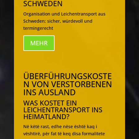
SCHWEDEN
Organisation und Leichentransport aus
Schweden; sicher, würdevoll und
termingerecht
MEHR
ÜBERFÜHRUNGSKOSTE
N VON VERSTORBENEN
INS AUSLAND
WAS KOSTET EIN
LEICHENTRANSPORT INS
HEIMATLAND?
Në këtë rast, edhe nëse është kaq i
vështirë, për fat të keq disa formalitete