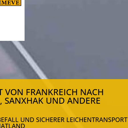
T VON FRANKREICH NACH
, SANXHAK UND ANDERE
EFALL UND SICHERER LEICHENTRANSPORT
MATLAND