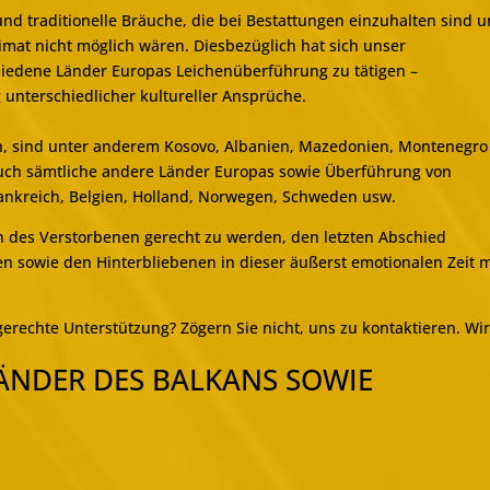
und traditionelle Bräuche, die bei Bestattungen einzuhalten sind 
mat nicht möglich wären. Diesbezüglich hat sich unser
hiedene Länder Europas Leichenüberführung zu tätigen –
 unterschiedlicher kultureller Ansprüche.
en, sind unter anderem Kosovo, Albanien, Mazedonien, Montenegro
auch sämtliche andere Länder Europas sowie Überführung von
rankreich, Belgien, Holland, Norwegen, Schweden usw.
h des Verstorbenen gerecht zu werden, den letzten Abschied
n sowie den Hinterbliebenen in dieser äußerst emotionalen Zeit m
erechte Unterstützung? Zögern Sie nicht, uns zu kontaktieren. Wi
ÄNDER DES BALKANS SOWIE