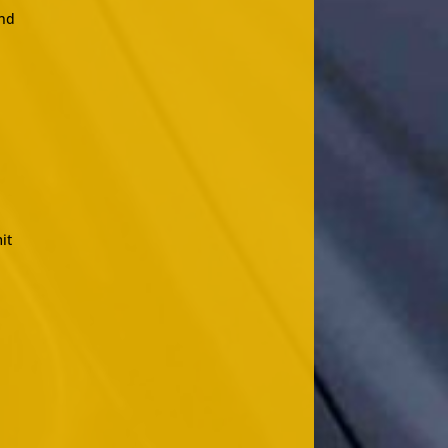
und
it
r