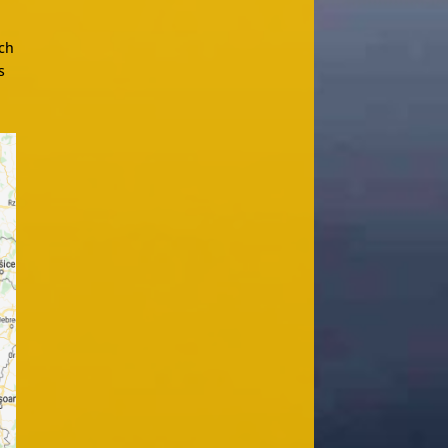
uch
s