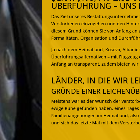
ÜBERFÜHRUNG – UNS 
Das Ziel unseres Bestattungsunternehmens
Verstorbenen einzugehen und den Hinterb
diesem Grund können Sie von Anfang an 
Formalitäten, Organisation und Durchfüh
Ja nach dem Heimatland, Kosovo, Albanien
Überführungsalternativen – mit Flugzeug 
Anfang an transparent, zudem bieten wir 
LÄNDER, IN DIE WIR 
GRÜNDE EINER LEICHENÜ
Meistens war es der Wunsch der verstorbe
ewige Ruhe gefunden haben, eines Tages 
Familienangehörigen im Heimatland, also
und sich das letzte Mal mit dem Verstor