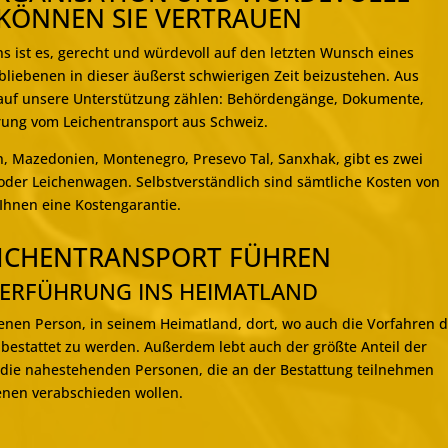
KÖNNEN SIE VERTRAUEN
 ist es, gerecht und würdevoll auf den letzten Wunsch eines
liebenen in dieser äußerst schwierigen Zeit beizustehen. Aus
auf unsere Unterstützung zählen: Behördengänge, Dokumente,
rung vom Leichentransport aus Schweiz.
, Mazedonien, Montenegro, Presevo Tal, Sanxhak, gibt es zwei
oder Leichenwagen. Selbstverständlich sind sämtliche Kosten von
Ihnen eine Kostengarantie.
LEICHENTRANSPORT FÜHREN
BERFÜHRUNG INS HEIMATLAND
nen Person, in seinem Heimatland, dort, wo auch die Vorfahren d
bestattet zu werden. Außerdem lebt auch der größte Anteil der
 die nahestehenden Personen, die an der Bestattung teilnehmen
benen verabschieden wollen.