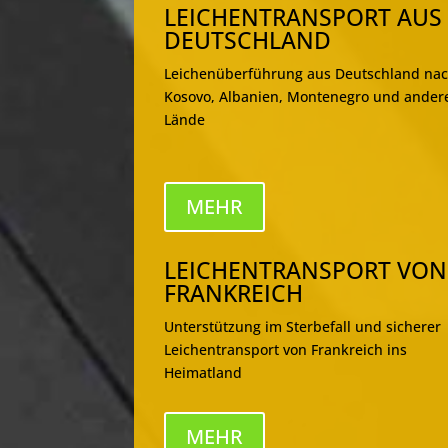
LEICHENTRANSPORT AUS
DEUTSCHLAND
Leichenüberführung aus Deutschland na
Kosovo, Albanien, Montenegro und ander
Lände
MEHR
LEICHENTRANSPORT VON
FRANKREICH
Unterstützung im Sterbefall und sicherer
Leichentransport von Frankreich ins
Heimatland
MEHR