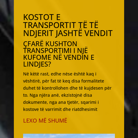
KOSTOT E
TRANSPORTIT TË TË
NDJERIT JASHTË VENDIT
ÇFARË KUSHTON
TRANSPORTIMI I NJË
KUFOME NË VENDIN E
LINDJES?
Në këtë rast, edhe nëse është kaq i
vështirë, për fat të keq disa formalitete
duhet të kontrollohen dhe të kujdesen për
to. Nga njëra anë, ekzistojnë disa
dokumente, nga ana tjetër, sqarimi i
kostove të varrimit dhe riatdhesimit
LEXO MË SHUMË