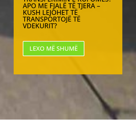
APO ME FJALË TË TJERA –
KUSH LEJOHET TË
TRANSPORTOJË TË
VDEKURIT?
LEXO MË SHUMË