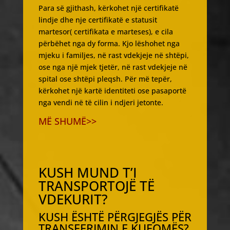
Para së gjithash, kërkohet një certifikatë
lindje dhe nje certifikatë e statusit
martesor( certifikata e marteses), e cila
përbëhet nga dy forma. Kjo lëshohet nga
mjeku i familjes, në rast vdekjeje në shtëpi,
ose nga një mjek tjetër, në rast vdekjeje në
spital ose shtëpi pleqsh. Për më tepër,
kërkohet një kartë identiteti ose pasaportë
nga vendi në të cilin i ndjeri jetonte.
MË SHUMË>>
KUSH MUND T’I
TRANSPORTOJË TË
VDEKURIT?
KUSH ËSHTË PËRGJEGJËS PËR
TRANSFERIMIN E KUFOMËS?