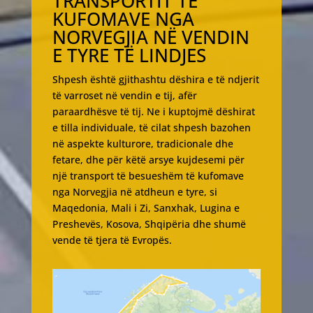
TRANSPORTIT TË
KUFOMAVE NGA
NORVEGJIA NË VENDIN
E TYRE TË LINDJES
Shpesh është gjithashtu dëshira e të ndjerit
të varroset në vendin e tij, afër
paraardhësve të tij. Ne i kuptojmë dëshirat
e tilla individuale, të cilat shpesh bazohen
në aspekte kulturore, tradicionale dhe
fetare, dhe për këtë arsye kujdesemi për
një transport të besueshëm të kufomave
nga Norvegjia në atdheun e tyre, si
Maqedonia, Mali i Zi, Sanxhak, Lugina e
Preshevës, Kosova, Shqipëria dhe shumë
vende të tjera të Evropës.