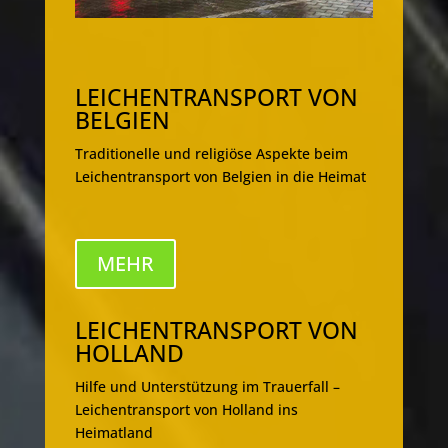
LEICHENTRANSPORT VON
BELGIEN
Traditionelle und religiöse Aspekte beim
Leichentransport von Belgien in die Heimat
MEHR
LEICHENTRANSPORT VON
HOLLAND
Hilfe und Unterstützung im Trauerfall –
Leichentransport von Holland ins
Heimatland