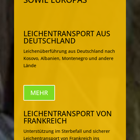
LEICHENTRANSPORT AUS
DEUTSCHLAND
Leichenüberführung aus Deutschland nach
Kosovo, Albanien, Montenegro und andere
Lände
MEHR
LEICHENTRANSPORT VON
FRANKREICH
Unterstützung im Sterbefall und sicherer
Leichentransport von Frankreich ins