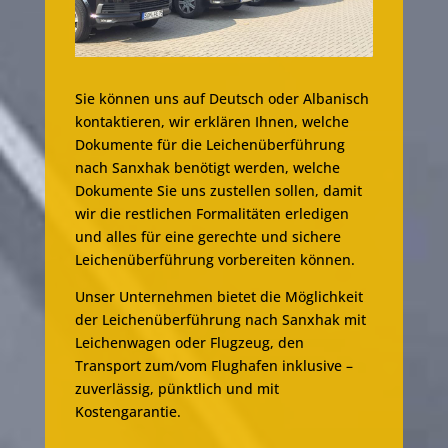
Sie können uns auf Deutsch oder Albanisch
kontaktieren, wir erklären Ihnen, welche
Dokumente für die Leichenüberführung
nach Sanxhak benötigt werden, welche
Dokumente Sie uns zustellen sollen, damit
wir die restlichen Formalitäten erledigen
und alles für eine gerechte und sichere
Leichenüberführung vorbereiten können.
Unser Unternehmen bietet die Möglichkeit
der Leichenüberführung nach Sanxhak mit
Leichenwagen oder Flugzeug, den
Transport zum/vom Flughafen inklusive –
zuverlässig, pünktlich und mit
Kostengarantie.