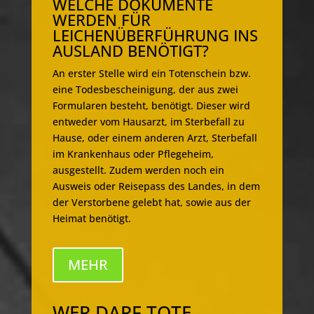
WELCHE DOKUMENTE
WERDEN FÜR
LEICHENÜBERFÜHRUNG INS
AUSLAND BENÖTIGT?
An erster Stelle wird ein Totenschein bzw.
eine Todesbescheinigung, der aus zwei
Formularen besteht, benötigt. Dieser wird
entweder vom Hausarzt, im Sterbefall zu
Hause, oder einem anderen Arzt, Sterbefall
im Krankenhaus oder Pflegeheim,
ausgestellt. Zudem werden noch ein
Ausweis oder Reisepass des Landes, in dem
der Verstorbene gelebt hat, sowie aus der
Heimat benötigt.
MEHR
WER DARF TOTE