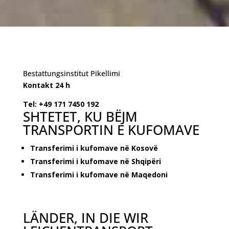
Bestattungsinstitut Pikellimi
Kontakt 24 h
Tel: +49 171 7450 192
SHTETET, KU BËJM
TRANSPORTIN E KUFOMAVE
Transferimi i kufomave në Kosovë
Transferimi i kufomave në Shqipëri
Transferimi i kufomave në Maqedoni
LÄNDER, IN DIE WIR