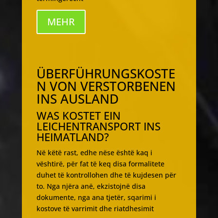
MEHR
ÜBERFÜHRUNGSKOSTE
N VON VERSTORBENEN
INS AUSLAND
WAS KOSTET EIN
LEICHENTRANSPORT INS
HEIMATLAND?
Në këtë rast, edhe nëse është kaq i
vështirë, për fat të keq disa formalitete
duhet të kontrollohen dhe të kujdesen për
to. Nga njëra anë, ekzistojnë disa
dokumente, nga ana tjetër, sqarimi i
kostove të varrimit dhe riatdhesimit